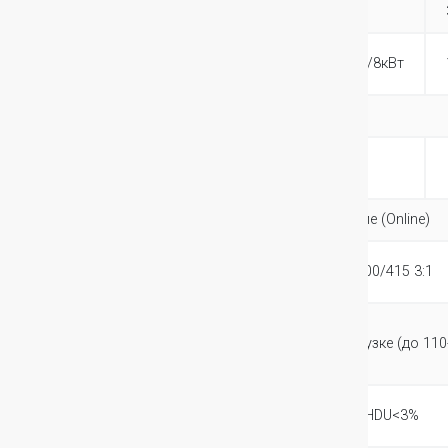
6кВA 1:1
характеристики
3:1
Мощность (ВА/
6кВA/4.8кВт
10кВА/8кВт
Вт)
Формат
Tower (башня)
Электрические
характеристики
Технология
Двойное преобразование (Online)
Входное
220/230/240В 1:1, 380/400/415 3:1
напряжение
Входное
напряжение без
176-276В при 100% нагрузке (до 110
использ. батарей
Выходное
220В/230В/240В ±2 %, THDU<3%
напряжение/THDU