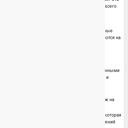
технология обеспечивает «холодный» запуск всего
подключенного оборудования.
Техника сертифицирована представителями
Евросоюза по стандарту IEC 61643-1. Гарантийные
обязательства от производителя распространяются на
2 года.
Возможности подключения
ИБП стандарта DIN укомплектованы защищенными
розетками, выполненными по стандартам IEC и
Schuko.
Компактность устройства делает возможной
установку в любом удобном месте или монтаж на
стандартную стойку.
Через порт USB поддерживается связь с ПК, которая
обеспечивает скачивание актуальных обновлений.