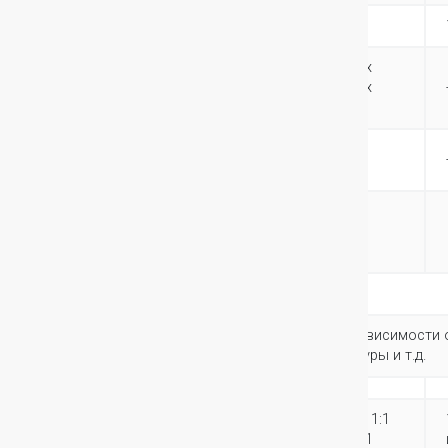
Вес EBM (кг)
105.5
132
612.9 x
Размеры ИБП XL
-
708.5 x
(без батарей) (мм)
262.4
Вес ИБП XL (без
-
28.9
батарей) (кг)
Обслуживание и
поддержка
клиентов
Гарантия
1 год
* Время резервирования может изменяться в зависимости 
конфигурации, срока службы батареи, температуры и т.д.
10кВА 1:1
Артикулы
6кВА 1:1
или 3:1