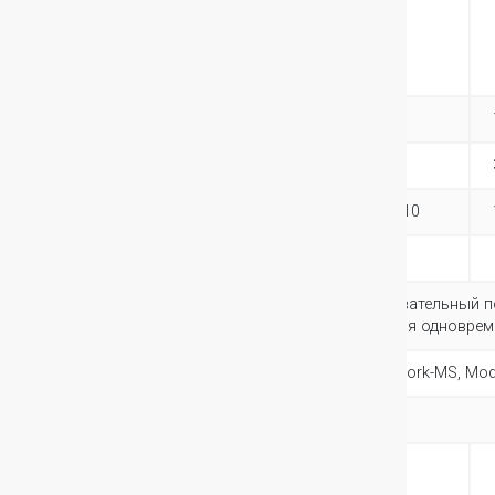
автономной
работы при
нагрузке 50% и
75%*
9E
20/12
15/9
9E + 1 EBM
75/47
60/36
9E + 4 EBM
222/140
170/110
Communication
1 порт USB + 1 последовательный п
Порты связи
не могут использоваться одноврем
Слот Связи
1 гнездо для карты Network-MS, Mo
ПО
Intelligent Power Software
Эксплуатационные условия, стандарты и
подтверждения