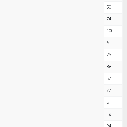
6Ki+2EBM
252
107
70
50
6Ki+3EBM
383
163
104
74
6Ki+4EBM
523
222
140
100
10Ki
33
15
8
6
10Ki+1EBM
129
58
36
25
10Ki+2EBM
192
81
64
38
10Ki+3EBM
291
124
80
57
10Ki+4EBM
397
168
108
77
15Ki
38
16
9
6
15Ki+1EBM
88
37
26
18
15Ki+2EBM
170
79
49
34