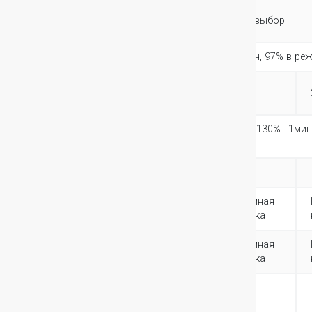
Диапазон
45Гц-66Гц, 50/60Гц автовыбор
выходных частот
КПД
До 93% в режиме онлайн, 97% в ре
Ток короткого
82A
137A
замыкания
Перегрузочная
105%-110% : 5мин, 110%-130% : 1мин,
способность
100мс
Соединения
Клеммная
Клеммная
Вход
колодка
колодка
Клеммная
Клеммная
Выход
колодка
колодка
Стандартное
время